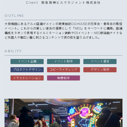
Client
阪急阪神ビルマネジメント株式会社
OUTLINE
大阪梅田にあるグルメ店舗がメインの商業施設D.D.HOUSEの忘年会・新年会の販促
イベント。これからの新しい宴会の提案として「NEO」をキーワードに構築。店舗
構成をネオンで表現するイルミネーション装飾やDJイベント・NEO歌謡曲ナイトな
ど外国人や幅広い層に刺さるコンテンツで夜の街を盛り上げました。
ABILITY
イベント企画
イベント制作
イベント運営
プロダクトデザイン
コピーライティング
デザイン制作
イラストレーション
映像制作